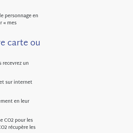
 de personnage en
ur « mes
e carte ou
s recevrez un
et sur internet
ement en leur
e CO2 pour les
CO2 récupère les