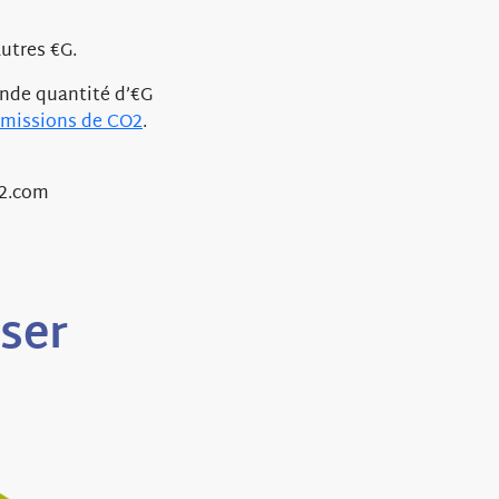
utres €G.
ande quantité d’€G
émissions de CO2
.
o2.com
sser