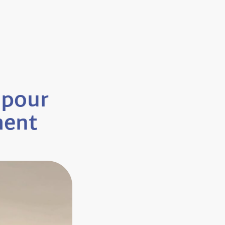
 pour
ment