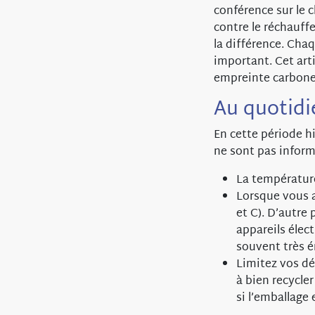
conférence sur le c
contre le réchauff
la différence. Cha
important. Cet art
empreinte carbone,
Au quotidi
En cette période h
ne sont pas infor
La température
Lorsque vous a
et C). D’autre 
appareils élect
souvent très é
Limitez vos dé
à bien recycle
si l’emballage 