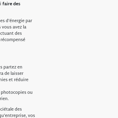
si
faire des
tes d’énergie par
s vous avez la
ectuant des
re récompensé
s partez en
ra de laisser
ies et réduire
s photocopies ou
rien.
ciétale des
qu’entreprise, vos