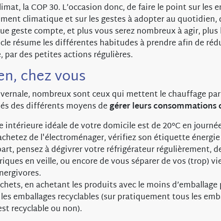
limat, la COP 30. L’occasion donc, de faire le point sur les e
ement climatique et sur les gestes à adopter au quotidien, 
que geste compte, et plus vous serez nombreux à agir, plus 
icle résume les différentes habitudes à prendre afin de réd
 par des petites actions régulières.
en, chez vous
ivernale, nombreux sont ceux qui mettent le chauffage par
més des différents moyens de
gérer leurs consommations 
 intérieure idéale de votre domicile est de 20°C en journée
chetez de l'électroménager, vérifiez son étiquette énergie 
part, pensez à dégivrer votre réfrigérateur régulièrement, d
riques en veille, ou encore de vous séparer de vos (trop) vi
nergivores.
chets, en achetant les produits avec le moins d’emballage p
r les emballages recyclables (sur pratiquement tous les emba
est recyclable ou non).