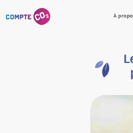
À propo
L