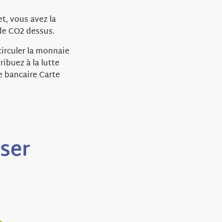
t, vous avez la
 de CO2 dessus.
circuler la monnaie
ibuez à la lutte
e bancaire Carte
sser