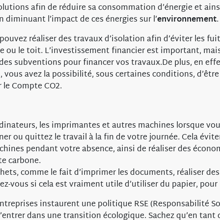
 solutions afin de réduire sa consommation d’énergie et ain
n diminuant l’impact de ces énergies sur l’
environnement
.
ouvez réaliser des travaux d’isolation afin d’éviter les fui
re ou le toit. L’investissement financier est important, mai
r des subventions pour financer vos travaux.De plus, en eff
, vous avez la possibilité, sous certaines conditions, d’êt
r le Compte CO2.
rdinateurs, les imprimantes et autres machines lorsque vou
er ou quittez le travail à la fin de votre journée. Cela évite
chines pendant votre absence, ainsi de réaliser des économ
te carbone.
chets, comme le fait d’imprimer les documents, réaliser de
-vous si cela est vraiment utile d’utiliser du papier, pour 
entreprises instaurent une politique RSE (Responsabilité So
d’entrer dans une transition écologique. Sachez qu’en tant 