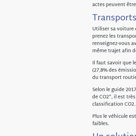
actes peuvent êtr
Transport
Utiliser sa voiture
prenez les transpor
renseignez-vous ave
même trajet afin d
Il faut savoir que
(27,8% des émission
du transport routie
Selon le guide 20
de CO2”, il est trè
classification CO2.
Plus le véhicule es
faibles.