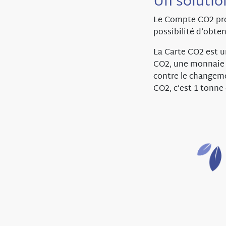
Un solutio
Le Compte CO2 prop
possibilité d’obte
La Carte CO2 est un
CO2, une monnaie c
contre le changeme
CO2, c’est 1 tonne