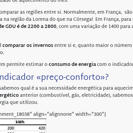
idade de aquecimento do mês.
comparar as regiões entre si. Normalmente, em França, são
ia na região da Lorena do que na Córsega! Em França, par
de GDU é de 2200 a 2800
, com uma variação de 1400 para 
l
comparar os invernos
entre si e, quanto maior o número
o.
bém permite estimar o
consumo de energia
com o indicador
indicador «preço-conforto»?
 sabemos qual é a sua necessidade energética para aqueci
rgético
anterior (combustível, gás, eletricidade), sabemos
gia que utilizou.
chment_18038" align="alignnone" width="300"]