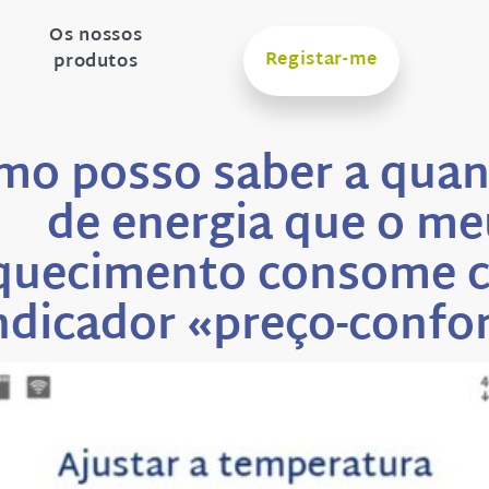
Os nossos
Registar-me
produtos
mo posso saber a quan
de energia que o me
quecimento consome 
ndicador «preço-confo