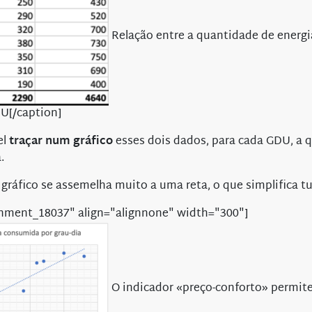
Relação entre a quantidade de energ
U[/caption]
el
traçar num gráfico
esses dois dados, para cada GDU, a 
.
gráfico se assemelha muito a uma reta, o que simplifica t
chment_18037" align="alignnone" width="300"]
O indicador «preço-conforto» permite