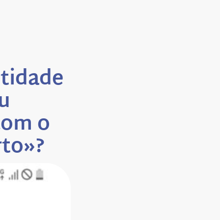
tidade
u
com o
rto»?