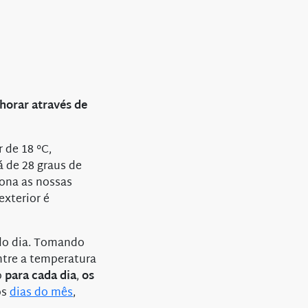
horar através de
 de 18 °C,
rá de 28 graus de
ona as nossas
exterior é
do dia. Tomando
ntre a temperatura
o
para cada dia
,
os
os
dias do mês
,