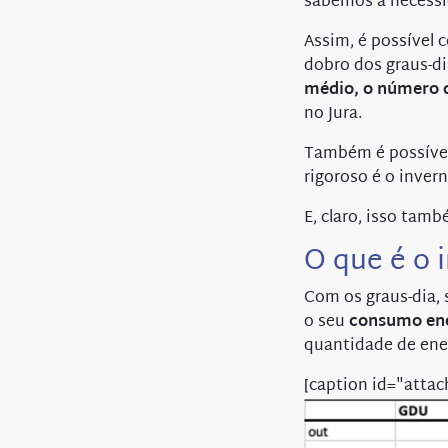
sabemos a necess
Assim, é possível 
dobro dos graus-d
médio, o número 
no Jura.
Também é possíve
rigoroso é o invern
E, claro, isso tam
O que é o 
Com os graus-dia,
o seu
consumo ene
quantidade de ener
[caption id="atta