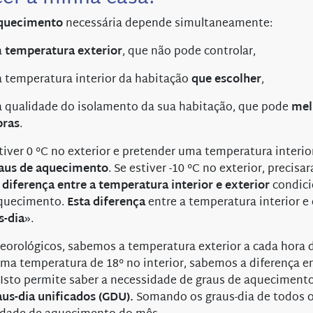
aquecimento
necessária depende simultaneamente:
a
temperatura exterior
, que não pode controlar,
a temperatura interior da habitação
que escolher
,
a qualidade do isolamento da sua habitação, que pode
mel
bras
.
tiver 0 °C no exterior e pretender uma temperatura interior
aus de aquecimento
. Se estiver -10 °C no exterior, precisa
a
diferença entre a temperatura interior e exterior
condici
aquecimento.
Esta diferença
entre a temperatura interior e 
s-dia
».
orológicos, sabemos a temperatura exterior a cada hora 
a temperatura de 18° no interior, sabemos a diferença e
r. Isto permite saber a necessidade de graus de aqueciment
us-dia unificados (GDU).
Somando os graus-dia de todos 