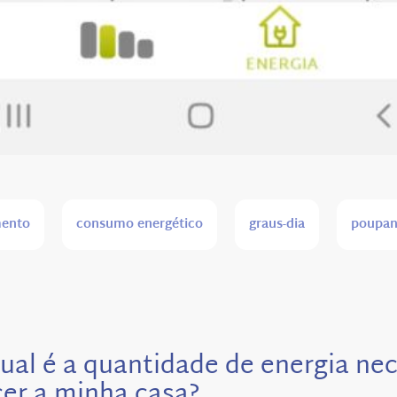
mento
consumo energético
graus-dia
poupan
qual é a quantidade de energia ne
er a minha casa?