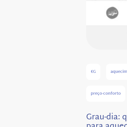
€G
aqueci
preço-conforto
Grau-dia: 
para aquec