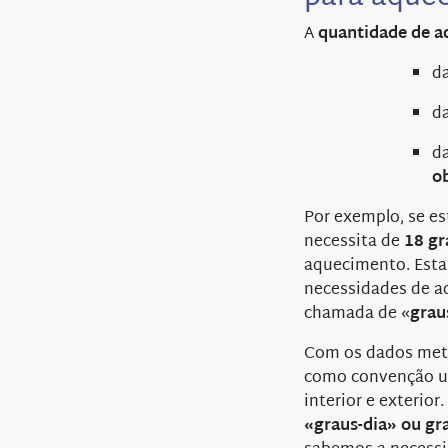
A
quantidade de 
d
d
d
o
Por exemplo, se es
necessita de
18 gr
aquecimento. Est
necessidades de 
chamada de «
grau
Com os dados mete
como convenção um
interior e exterio
«graus-dia» ou gra