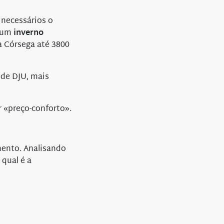
 necessários o
a um
inverno
a Córsega até 3800
 de DJU, mais
 «preço-conforto».
mento. Analisando
 qual é a